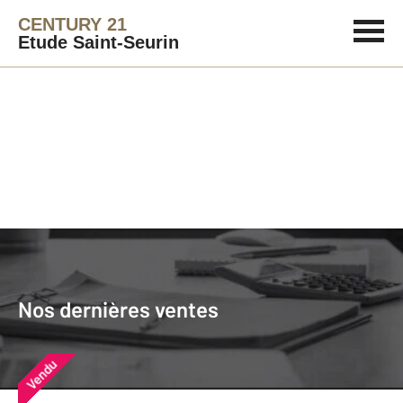
CENTURY 21
Etude Saint-Seurin
Agence immobilière
Vendre
Nos dernières ventes
Nos derniers biens vendus près de
Nos dernières ventes
chez vous
Vendu