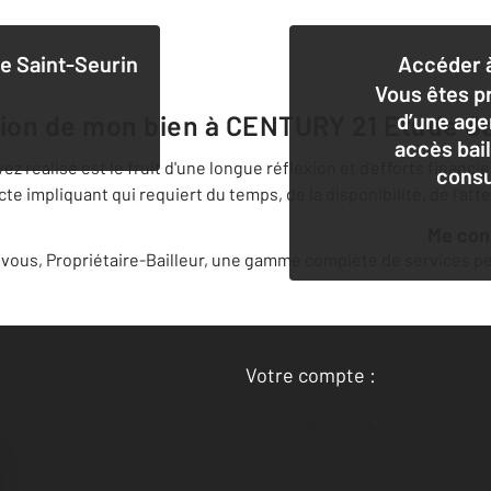
e Saint-Seurin
Accéder à
Vous êtes pr
d’une age
tion de mon bien à
CENTURY 21 Etude Sa
accès bai
 réalisé est le fruit d'une longue réflexion et d'efforts financi
consu
 impliquant qui requiert du temps, de la disponibilité, de l'att
Me co
ous, Propriétaire-Bailleur, une gamme complète de services per
Votre compte :
Accéder à mon compte