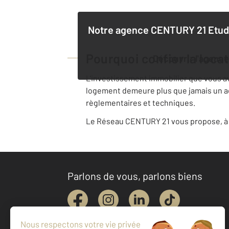
Notre agence
CENTURY 21 Etud
Pourquoi confier la loca
Découvrir l'agence
L'investissement immobilier que vous avez
logement demeure plus que jamais un acte
règlementaires et techniques.
Le Réseau CENTURY 21 vous propose, à v
Parlons de vous, parlons biens