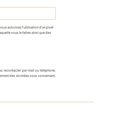
us autorisez l'utilisation d'un pixel
aquelle vous le faites ainsi que des
us recontacter par mail ou téléphone
.
ffacement des données vous concernant.