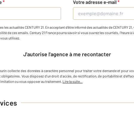
ne
*
Votre adresse e-mail
*
es les actualités CENTURY 21. En acceptant d'être informé des actualités de CENTURY 21, vo
ilité de ces emails. Century 21 France pourra savoir si vous ouvrez les courriels, l'heure à l
vous utilisez.
J'autorise l'agence à me recontacter
urin
collecte des données à caractère personnel
pour traiter votre demande et pour vo
 obligatoires. Vous disposez d'un droit d'accès, de rectification, de portabilité et d'e
imitation ou vous opposer au traitement.
Lire la suite...
vices