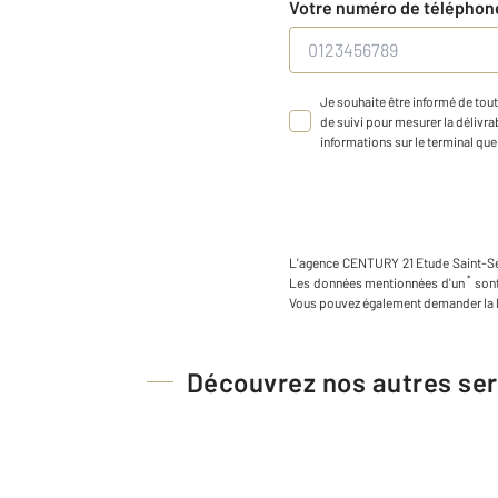
Votre numéro de télépho
Je souhaite être informé de tout
de suivi pour mesurer la délivrab
informations sur le terminal que 
L'agence
CENTURY 21 Etude Saint-Se
*
Les données mentionnées d'un
sont
Vous pouvez également demander la l
Découvrez nos autres ser