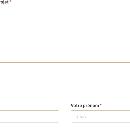
rojet
*
Votre prénom
*