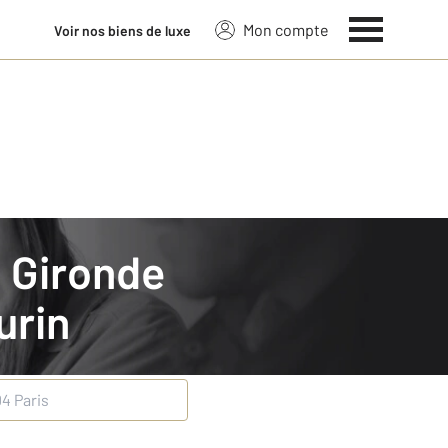
Mon compte
Voir nos biens de luxe
urin