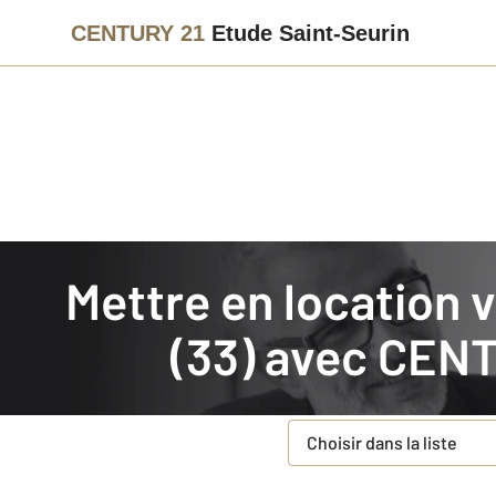
CENTURY 21
Etude Saint-Seurin
Agence immobilière
Mettre en location
Mettre en location votre bien immobilier en Gironde
Faites estimer gratuiteme
(33) avec
CENT
Concernant votre bie
Type de bien à estimer
*
Choisir dans la liste