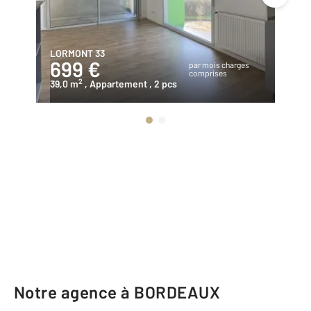
LORMONT 33
PE
699 €
5
par mois charges
comprises
2
39,0 m
, Appartement
, 2 pcs
67
Notre agence à BORDEAUX