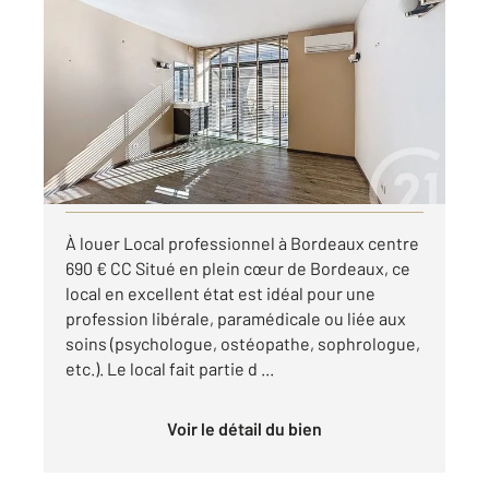
BORDEAUX 33
2
20,83 m
, 1 pièce
Ref : 13005
Appartement Local à louer
690 €
par mois charges comprises
Visiter le site dédié
À louer Local professionnel à Bordeaux centre
690 € CC Situé en plein cœur de Bordeaux, ce
local en excellent état est idéal pour une
profession libérale, paramédicale ou liée aux
soins (psychologue, ostéopathe, sophrologue,
etc.). Le local fait partie d ...
Voir le détail du bien