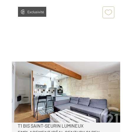
Exclusivité
BORDEAUX 33
2
35,41 m
, 1 pièce
Ref : 15728
Appartement F1 à louer
790 €
par mois charges comprises
T1 BIS SAINT-SEURIN LUMINEUX