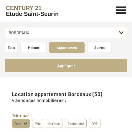
CENTURY 21
Etude Saint-Seurin
BORDEAUX
Tous
Maison
Appartement
Autres
Appliquer
Location appartement Bordeaux (33)
4 annonces immobilières :
Trier par :
Date
Prix
Surface
Exclusivité
DPE