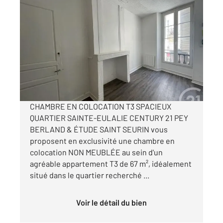
BORDEAUX 33
2
34,50 m
, 1 pièce
Ref : 15554
Appartement Chambre à louer
645 €
par mois charges comprises
CHAMBRE EN COLOCATION T3 SPACIEUX
QUARTIER SAINTE-EULALIE CENTURY 21 PEY
BERLAND & ÉTUDE SAINT SEURIN vous
proposent en exclusivité une chambre en
colocation NON MEUBLÉE au sein d'un
agréable appartement T3 de 67 m², idéalement
situé dans le quartier recherché ...
Voir le détail du bien