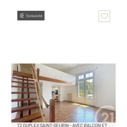
Exclusivité
BORDEAUX 33
2
58,62 m
, 2 pièces
Ref : 15713
Appartement T2 à louer
1 144 €
par mois charges comprises
T2 DUPLEX SAINT-SEURIN - AVEC BALCON ET