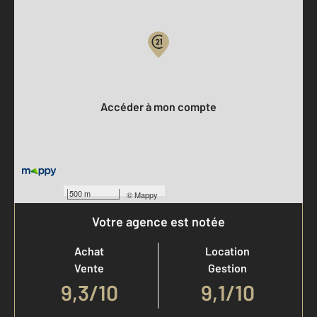
Parlons de vous, parlons biens
Votre compte :
Accéder à mon compte
500 m
©
Mappy
Votre agence est notée
Achat
Location
Vente
Gestion
9,3
/
10
9,1/10